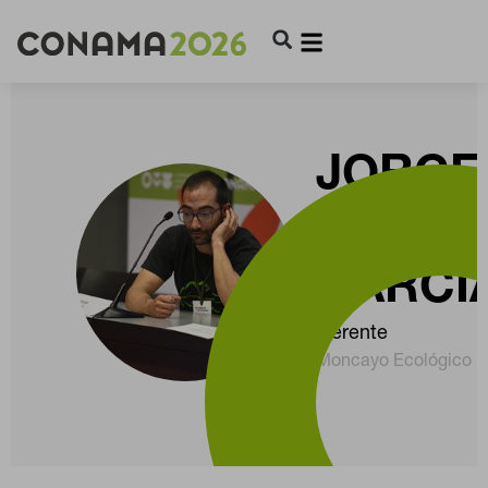
JORGE
CONTE
GARCÍ
Gerente
Moncayo Ecológico