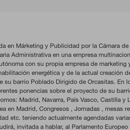
da en Márketing y Publicidad por la Cámara d
aria Administrativa en una empresa multinacion
tónoma con su propia empresa de marketing y 
habilitación energética y de la actual creación
e su barrio Poblado Dirigido de Orcasitas. En l
KIES
RECHAZAR TODO
rentes ponencias sobre el proyecto de su barri
mos: Madrid, Navarra, País Vasco, Castilla y 
ea en Madrid, Congresos , Jornadas , mesas r
idad etc. teniendo actualmente agendadas varia
ra que el sitio web funcione y no se pueden desactivar en nuestros s
udirá, invitada a hablar, al Parlamento Europeo
ar sobre estas cookies, pero alguna áreas del sitio no funcionarán. 