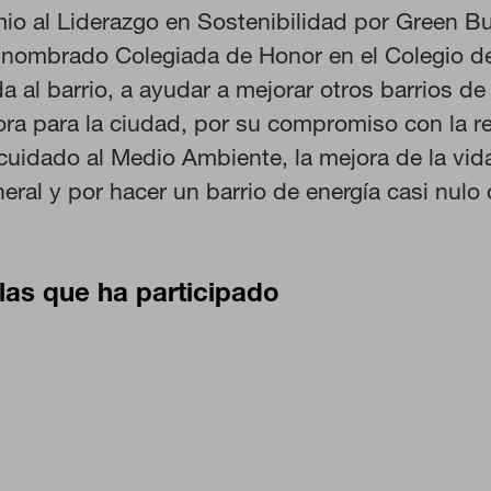
rsonal.
io al Liderazgo en Sostenibilidad por Green Bu
nombrado Colegiada de Honor en el Colegio de
 las visitas y fuentes de tráfico para poder evaluar el rendimiento de
a al barrio, a ayudar a mejorar otros barrios d
as más o menos visitadas, y cómo los visitantes navegan por el sitio
 lo tanto, es anónima.
ra para la ciudad, por su compromiso con la re
 cuidado al Medio Ambiente, la mejora de la vid
ral y por hacer un barrio de energía casi nulo 
CIÓN
las que ha participado
 desde la sección "Configuración de cookies" al pie de la página. Tambi