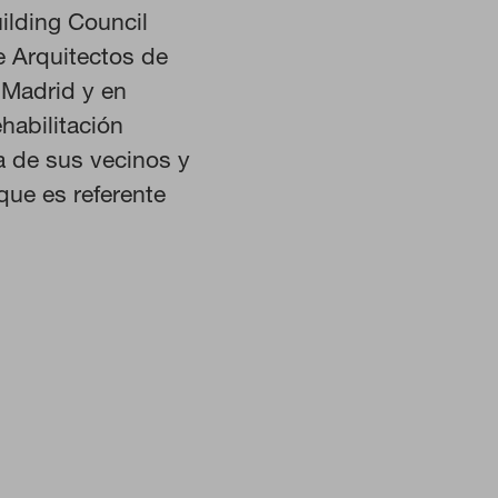
ilding Council
 Arquitectos de
 nuestro sitio y mejorarlo. Nos
e Madrid y en
. Toda la información que recogen
habilitación
a de sus vecinos y
que es referente
én puedes consultar nuestra
política de