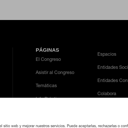
PÁGINAS
Espacios
El Congreso
Entidades Soc
Asistir al Congreso
Entidades Con
Temáticas
Colabora
Info Práctica
l sitio web y mejorar nuestros servicios. Puede aceptarlas, rechazarlas o conf