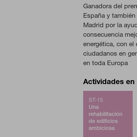
información de identificación pe
Ganadora del prem
Cookies de rendimiento
España y también 
Estas cookies nos permiten contar
Madrid por la ayud
ayudan a saber qué páginas son l
estas cookies es agregada y, por
consecuencia mejo
energética, con el
ciudadanos en gene
GUARDAR CONFIGURA
en toda Europa
Actividades en 
Puedes volver a configurar tus cookies
cookies
ST-15
Una
rehabilitación
de edificios
ambiciosa
climáticamente