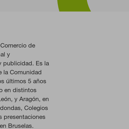
e Comercio de
al y
publicidad. Es la
 de la Comunidad
os últimos 5 años
HABILITAR TODO
o en distintos
León, y Aragón, en
edondas, Colegios
s presentaciones
istemas. Puede configurar su
 en Bruselas.
Estas cookies no almacenan ninguna