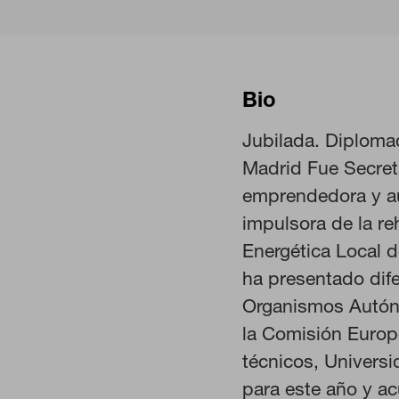
Bio
Jubilada. Diploma
Madrid Fue Secret
emprendedora y au
impulsora de la re
Energética Local d
CONFIGURACIÓN DE COO
ha presentado dife
Organismos Autóno
la Comisión Europ
Cookies necesarias
técnicos, Univers
Estas cookies son necesarias pa
para este año y ac
navegador para bloquear o alert