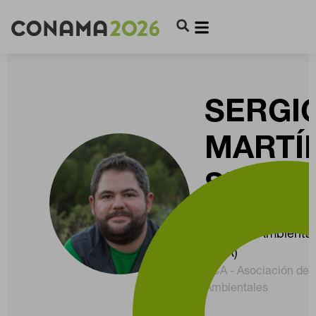
SERGI
MARTÍ
SERRA
Presidente Asociac
Ciencias Ambienta
(ACA)
ACA - Asociación de 
Ambientales