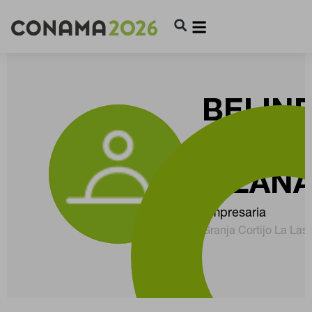
BELIN
CARRI
LIZAN
Empresaria
Granja Cortijo La Last