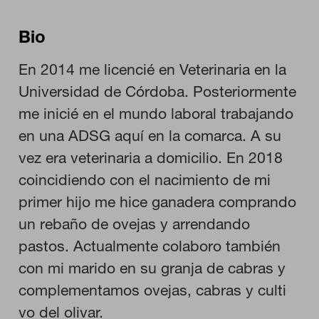
Bio
En 2014 me licencié en Veterinaria en la
Universidad de Córdoba. Posteriormente
me inicié en el mundo laboral trabajando
CONFIGURACIÓN DE COOKIES
en una ADSG aquí en la comarca. A su
vez era veterinaria a domicilio. En 2018
RECHAZAR TODO
coincidiendo con el nacimiento de mi
primer hijo me hice ganadera comprando
HABILITAR TODO
un rebaño de ovejas y arrendando
pastos. Actualmente colaboro también
con mi marido en su granja de cabras y
Cookies necesarias
complementamos ovejas, cabras y culti
Estas cookies son necesarias para que el sitio web funcione y
no se pueden desactivar en nuestros sistemas. Puede
vo del olivar.
configurar su navegador para bloquear o alertar sobre estas