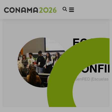
ECODE
REPRE
CONFI
ESenRED (Escuelas So
CONFIGURACIÓN DE COOKIES
RECHAZAR TODO