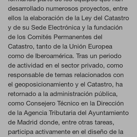
desarrollado numerosos proyectos, entre
ellos la elaboración de la Ley del Catastro
HABILITAR TODO
y de su Sede Electrónica y la fundación
de los Comités Permanentes del
Catastro, tanto de la Unión Europea
Cookies necesarias
como de Iberoamérica. Tras un periodo
Estas cookies son necesarias para que el sitio web funcione y
no se pueden desactivar en nuestros sistemas. Puede
de actividad en el sector privado, como
configurar su navegador para bloquear o alertar sobre estas
cookies, pero alguna áreas del sitio no funcionarán. Estas
responsable de temas relacionados con
cookies no almacenan ninguna información de identificación
personal.
el geoposicionamiento y el Catastro, ha
Cookies de rendimiento
retornado a la administración pública,
Estas cookies nos permiten contar las visitas y fuentes de
tráfico para poder evaluar el rendimiento de nuestro sitio y
como Consejero Técnico en la Dirección
mejorarlo. Nos ayudan a saber qué páginas son las más o
menos visitadas, y cómo los visitantes navegan por el sitio.
de la Agencia Tributaria del Ayuntamiento
Toda la información que recogen estas cookies es agregada y,
por lo tanto, es anónima.
de Madrid donde, entre otras tareas,
participa activamente en el diseño de la