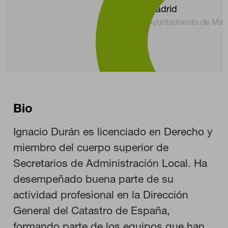
Madrid
Ayuntamiento de Mad
Bio
Ignacio Durán es licenciado en Derecho y
miembro del cuerpo superior de
Secretarios de Administración Local. Ha
desempeñado buena parte de su
CONFIGURACIÓN DE COOKIES
actividad profesional en la Dirección
General del Catastro de España,
RECHAZAR TODO
formando parte de los equipos que han