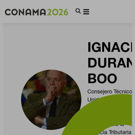
IGNAC
DURA
BOO
Consejero Técnico
Unidad de
Coordinación y Ap
de Coordinación a 
Dirección de la
Agencia Tributaria