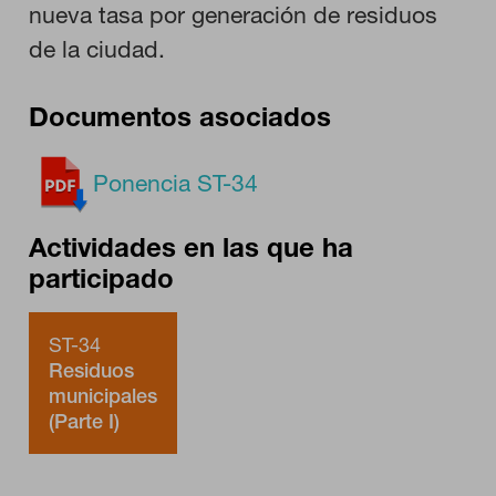
nueva tasa por generación de residuos
GUARDAR CONFIGURACIÓN
de la ciudad.
Documentos asociados
Puedes volver a configurar tus cookies desde la sección "Configuración
de cookies" al pie de la página. También puedes consultar nuestra
política de cookies
Ponencia ST-34
Actividades en las que ha
participado
ST-34
Residuos
municipales
(Parte I)