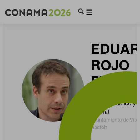
EDUA
ROJO
FRAILE
Jefatura del Servic
espacio Público y 
CONFIGURACIÓN DE COOKIES
Natural
Ayuntamiento de Vitor
RECHAZAR TODO
Gasteiz