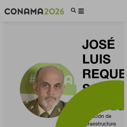
JOSÉ
LUIS
REQUE
SANTO
General de Brigada
CONFIGURACIÓN DE COOKIES
Subdirector de la
Dirección de
RECHAZAR TODO
Infraestructura