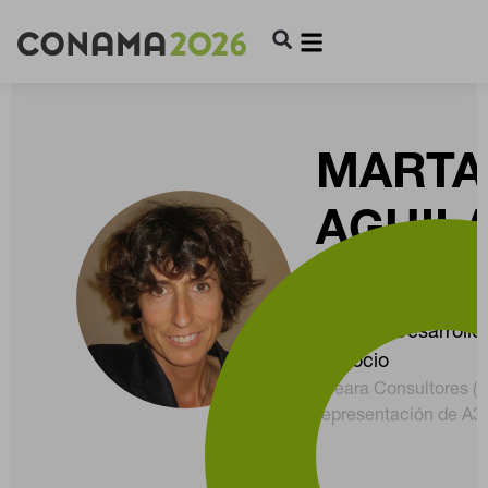
MARTA
AGUIL
IDOET
Gerente Desarrollo
Negocio
Creara Consultores (
representación de A3