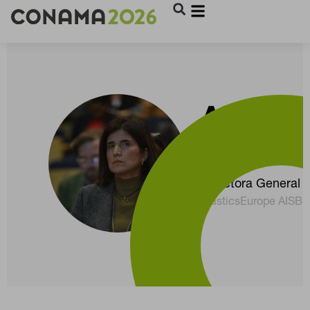
ALICIA
MARTÍ
Directora General
PlasticsEurope AISBL