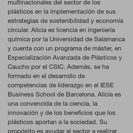
multinacionales del sector de los
configurar su navegador para bloquear o alertar sobre estas
cookies, pero alguna áreas del sitio no funcionarán. Estas
plásticos en la implementación de sus
cookies no almacenan ninguna información de identificación
estrategias de sostenibilidad y economía
personal.
circular. Alicia es licencia en ingeniería
Cookies de rendimiento
Estas cookies nos permiten contar las visitas y fuentes de
química por la Universidad de Salamanca
tráfico para poder evaluar el rendimiento de nuestro sitio y
mejorarlo. Nos ayudan a saber qué páginas son las más o
y cuenta con un programa de máster, en
menos visitadas, y cómo los visitantes navegan por el sitio.
Toda la información que recogen estas cookies es agregada y,
Especialización Avanzada de Plásticos y
por lo tanto, es anónima.
Caucho por el CSIC. Además, se ha
formado en el desarrollo de
GUARDAR CONFIGURACIÓN
competencias de liderazgo en el IESE
Business School de Barcelona. Alicia es
una convencida de la ciencia, la
Puedes volver a configurar tus cookies desde la sección "Configuración
de cookies" al pie de la página. También puedes consultar nuestra
innovación y de los beneficios que los
política de cookies
plásticos aportan a la sociedad. Su
propósito es ayudar al sector a realizar