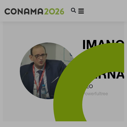
IMANO
OLASK
FERNÁ
CEO
Powerfultree