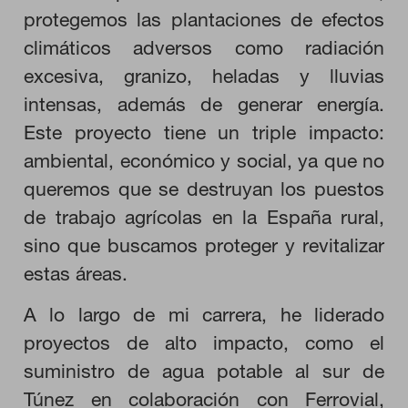
protegemos las plantaciones de efectos
climáticos adversos como radiación
CONFIGURACIÓN DE COOKIES
excesiva, granizo, heladas y lluvias
intensas, además de generar energía.
RECHAZAR TODO
Este proyecto tiene un triple impacto:
ambiental, económico y social, ya que no
HABILITAR TODO
queremos que se destruyan los puestos
de trabajo agrícolas en la España rural,
sino que buscamos proteger y revitalizar
estas áreas.
Cookies necesarias
Estas cookies son necesarias para que el sitio web funcione y
no se pueden desactivar en nuestros sistemas. Puede
A lo largo de mi carrera, he liderado
configurar su navegador para bloquear o alertar sobre estas
cookies, pero alguna áreas del sitio no funcionarán. Estas
proyectos de alto impacto, como el
cookies no almacenan ninguna información de identificación
personal.
suministro de agua potable al sur de
Cookies de rendimiento
Túnez en colaboración con Ferrovial,