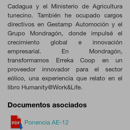
Estas cookies nos permiten contar las visitas y fuentes de
Cadagua y el Ministerio de Agricultura
tráfico para poder evaluar el rendimiento de nuestro sitio y
mejorarlo. Nos ayudan a saber qué páginas son las más o
tunecino. También he ocupado cargos
menos visitadas, y cómo los visitantes navegan por el sitio.
Toda la información que recogen estas cookies es agregada y,
directivos en Gestamp Automoción y el
por lo tanto, es anónima.
Grupo Mondragón, donde impulsé el
crecimiento global e innovación
GUARDAR CONFIGURACIÓN
empresarial. En Mondragón,
transformamos Erreka Coop en un
proveedor innovador para el sector
Puedes volver a configurar tus cookies desde la sección "Configuración
de cookies" al pie de la página. También puedes consultar nuestra
eólico, una experiencia que relato en el
política de cookies
libro Humanity@Work&Life.
Documentos asociados
Ponencia AE-12