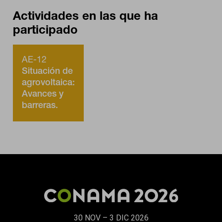
Actividades en las que ha
participado
AE-12
Situación de
agrovoltaica:
Avances y
barreras.
Casos
prácticos.
Organiza:
Plataforma
por un
Nuevo
Modelo
Energético
30 NOV – 3 DIC 2026