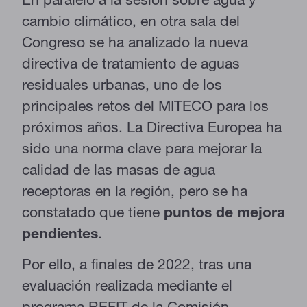
cambio climático, en otra sala del
Congreso se ha analizado la nueva
directiva de tratamiento de aguas
residuales urbanas, uno de los
principales retos del MITECO para los
próximos años. La Directiva Europea ha
CONFIGURACIÓN DE COOKIES
sido una norma clave para mejorar la
calidad de las masas de agua
RECHAZAR TODO
receptoras en la región, pero se ha
constatado que tiene
puntos de mejora
pendientes
.
HABILITAR TODO
Por ello, a finales de 2022, tras una
evaluación realizada mediante el
Cookies necesarias
programa REFIT de la Comisión