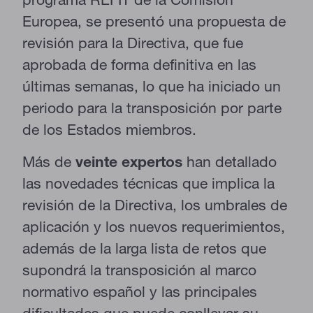
Estas cookies son necesarias para que el sitio web funcione y
Europea, se presentó una propuesta de
no se pueden desactivar en nuestros sistemas. Puede
configurar su navegador para bloquear o alertar sobre estas
revisión para la Directiva, que fue
cookies, pero alguna áreas del sitio no funcionarán. Estas
cookies no almacenan ninguna información de identificación
aprobada de forma definitiva en las
personal.
últimas semanas, lo que ha iniciado un
Cookies de rendimiento
periodo para la transposición por parte
Estas cookies nos permiten contar las visitas y fuentes de
tráfico para poder evaluar el rendimiento de nuestro sitio y
de los Estados miembros.
mejorarlo. Nos ayudan a saber qué páginas son las más o
menos visitadas, y cómo los visitantes navegan por el sitio.
Toda la información que recogen estas cookies es agregada y,
Más de
veinte expertos
han detallado
por lo tanto, es anónima.
las novedades técnicas que implica la
revisión de la Directiva, los umbrales de
GUARDAR CONFIGURACIÓN
aplicación y los nuevos requerimientos,
además de la larga lista de retos que
supondrá la transposición al marco
Puedes volver a configurar tus cookies desde la sección "Configuración
de cookies" al pie de la página. También puedes consultar nuestra
normativo español y las principales
política de cookies
dificultades que puede conllevar su