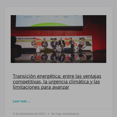
CONFIGURACIÓN DE COOKIES
RECHAZAR TODO
HABILITAR TODO
Transición energética: entre las ventajas
competitivas, la urgencia climática y las
limitaciones para avanzar
Cookies necesarias
Estas cookies son necesarias para que el sitio web funcione y
Leer más →
no se pueden desactivar en nuestros sistemas. Puede
configurar su navegador para bloquear o alertar sobre estas
cookies, pero alguna áreas del sitio no funcionarán. Estas
3 de diciembre de 2024
No hay comentarios
cookies no almacenan ninguna información de identificación