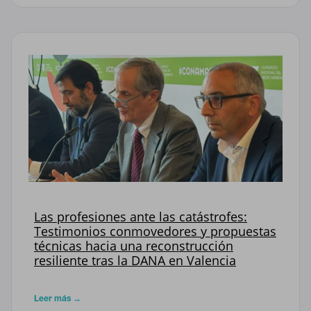
CONFIGURACIÓN DE COOKIES
RECHAZAR TODO
HABILITAR TODO
Las profesiones ante las catástrofes:
Testimonios conmovedores y propuestas
técnicas hacia una reconstrucción
resiliente tras la DANA en Valencia
Cookies necesarias
Estas cookies son necesarias para que el sitio web funcione y
no se pueden desactivar en nuestros sistemas. Puede
Leer más →
configurar su navegador para bloquear o alertar sobre estas